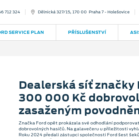
66 712 324
Dělnická 327/15, 170 00 Praha 7 - Holešovice
ORD SERVICE PLAN
PŘÍSLUŠENSTVÍ
ASI
Dealerská síť značky
300 000 Kč dobrovo
zasaženým povodně
Značka Ford opět prokázala své odhodlání podporovat 
dobrovolných hasičů. Na galavečeru u příležitosti vyh
Roku 2024 předali zástupci společnosti Ford šest šeků