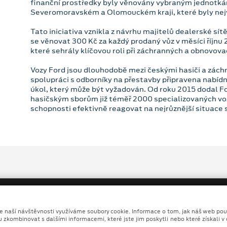
finanční prostředky byly věnovány vybraným jednotká
Severomoravském a Olomouckém kraji, které byly nej
Tato iniciativa vznikla z návrhu majitelů dealerské sít
se věnovat 300 Kč za každý prodaný vůz v měsíci říjnu
které sehrály klíčovou roli při záchranných a obnovova
Vozy Ford jsou dlouhodobě mezi českými hasiči a záchr
spolupráci s odborníky na přestavby připravena nabídn
úkol, který může být vyžadován. Od roku 2015 dodal 
hasičským sborům již téměř 2000 specializovaných vozid
schopnosti efektivně reagovat na nejrůznější situace s
ze naší návštěvnosti využíváme soubory cookie. Informace o tom, jak náš web pou
u zkombinovat s dalšími informacemi, které jste jim poskytli nebo které získali v