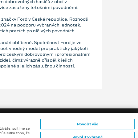
m dobrovolných hasičů z obcí v
více zasaženy letošními povodněmi.
ě značky Ford v České republice. Rozhodli
 2024 na podporu vybraných jednotek,
cích pracích po ničivých povodních.
anáři oblíbené. Společnost Ford je ve
out vhodný model pro prakticky jakýkoli
Ford českým dobrovolným i profesionálním
el, čímž výrazně přispěl k jejich
pojené s jejich záslužnou činností.
Povolit vše
žíváte, sdílíme se
 důsledku toho, že
Povolit vybrané