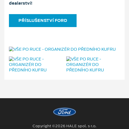
dealerství!
PŘÍSLUŠENSTVÍ FORD
Copyright ©2026 HALE spol. s r.o.