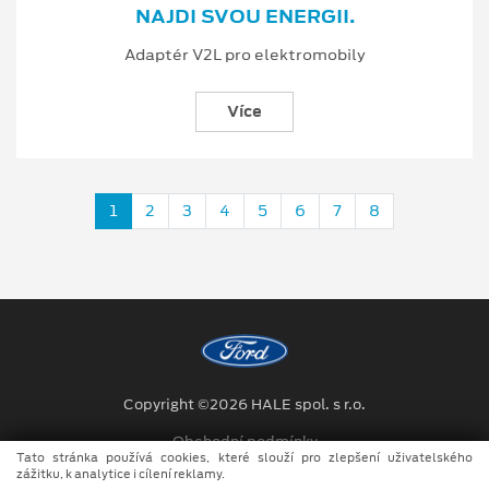
NAJDI SVOU ENERGII.
Adaptér V2L pro elektromobily
Více
1
2
3
4
5
6
7
8
Copyright ©2026 HALE spol. s r.o.
Obchodní podmínky
Tato stránka používá cookies, které slouží pro zlepšení uživatelského
zážitku, k analytice i cílení reklamy.
Ochrana osobních údajů