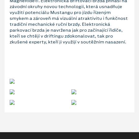
MagneRide®. Elektronická driftovací brzda přináší na
závodní okruhy novou technologii, která usnadňuje
využití potenciálu Mustangu pro jízdu řízeným
smykem a zároveň má vizuální atraktivitu i funkčnost
tradiční mechanické ruční brzdy. Elektronická
parkovací brzda je navržena jak pro začínající řidiče,
kteří se chtějí v driftingu zdokonalovat, tak pro
zkušené experty, kteří ji využijí v soutěžním nasazení.