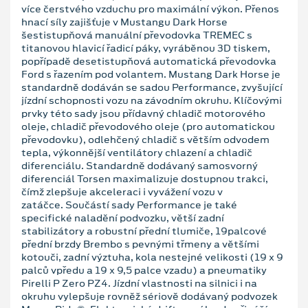
více čerstvého vzduchu pro maximální výkon. Přenos
hnací síly zajišťuje v Mustangu Dark Horse
šestistupňová manuální převodovka TREMEC s
titanovou hlavicí řadicí páky, vyráběnou 3D tiskem,
popřípadě desetistupňová automatická převodovka
Ford s řazením pod volantem. Mustang Dark Horse je
standardně dodáván se sadou Performance, zvyšující
jízdní schopnosti vozu na závodním okruhu. Klíčovými
prvky této sady jsou přídavný chladič motorového
oleje, chladič převodového oleje (pro automatickou
převodovku), odlehčený chladič s větším odvodem
tepla, výkonnější ventilátory chlazení a chladič
diferenciálu. Standardně dodávaný samosvorný
diferenciál Torsen maximalizuje dostupnou trakci,
čímž zlepšuje akceleraci i vyvážení vozu v
zatáčce. Součástí sady Performance je také
specifické naladění podvozku, větší zadní
stabilizátory a robustní přední tlumiče, 19palcové
přední brzdy Brembo s pevnými třmeny a většími
kotouči, zadní výztuha, kola nestejné velikosti (19 x 9
palců vpředu a 19 x 9,5 palce vzadu) a pneumatiky
Pirelli P Zero PZ4. Jízdní vlastnosti na silnici i na
okruhu vylepšuje rovněž sériově dodávaný podvozek