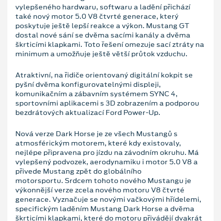
vylepšeného hardwaru, softwaru a ladění přichází
také nový motor 5.0 V8 čtvrté generace, který
poskytuje ještě lepší reakce a výkon. Mustang GT
dostal nové sání se dvěma sacími kanály a dvěma
škrticími klapkami. Toto řešení omezuje sací ztráty na
minimum a umožňuje ještě větší průtok vzduchu.
Atraktivní, na řidiče orientovaný digitální kokpit se
pyšní dvěma konfigurovatelnými displeji,
komunikačním a zábavním systémem SYNC 4,
sportovními aplikacemi s 3D zobrazením a podporou
bezdrátových aktualizací Ford Power-Up.
Nová verze Dark Horse je ze všech Mustangů s
atmosférickým motorem, které kdy existovaly,
nejlépe připravena pro jízdu na závodním okruhu. Má
vylepšený podvozek, aerodynamiku i motor 5.0 V8 a
přivede Mustang zpět do globálního
motorsportu. Srdcem tohoto nového Mustangu je
výkonnější verze zcela nového motoru V8 čtvrté
generace. Vyznačuje se novými vačkovými hřídelemi,
specifickým laděním Mustang Dark Horse a dvěma
škrticími klapkami, které do motoru přivádějí dvakrát