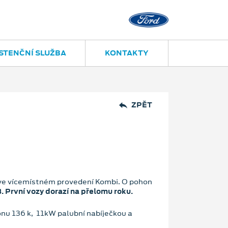
STENČNÍ SLUŽBA
KONTAKTY
ZPĚT
i ve vícemístném provedení Kombi. O pohon
. První vozy dorazí na přelomu roku.
onu 136 k, 11kW palubní nabíječkou a