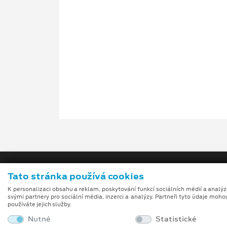
Tato stránka používá cookies
K personalizaci obsahu a reklam, poskytování funkcí sociálních médií a analý
svými partnery pro sociální média, inzerci a analýzy. Partneři tyto údaje moho
používáte jejich služby.
Obchodní podmínky
Nutné
Statistické