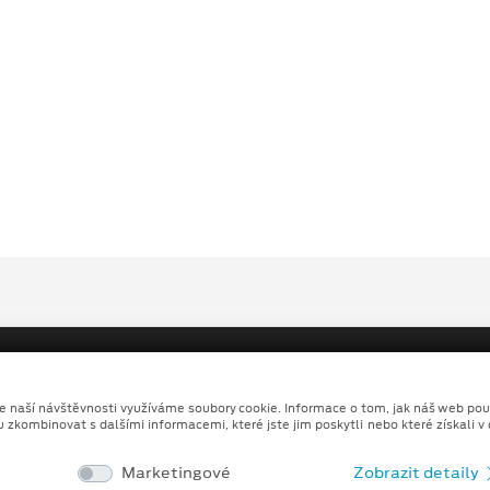
ze naší návštěvnosti využíváme soubory cookie. Informace o tom, jak náš web pou
u zkombinovat s dalšími informacemi, které jste jim poskytli nebo které získali v
Copyright ©2026 HALE spol. s r.o.
Ochrana osobních údajů
Prohlášení o zpracování údaj
Marketingové
Zobrazit detaily