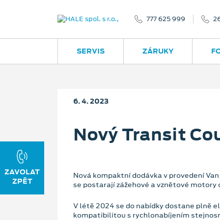
777 625 999
2
SERVIS
ZÁRUKY
F
6. 4. 2023
Nový Transit Cou
ZAVOLAT
Nová kompaktní dodávka v provedení Van j
ZPĚT
se postarají zážehové a vznětové motory 
V létě 2024 se do nabídky dostane plně e
kompatibilitou s rychlonabíjením stejno