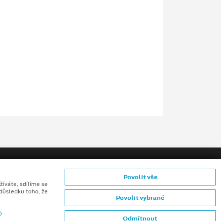
Povolit vše
žíváte, sdílíme se
 důsledku toho, že
Povolit vybrané
ů konečných zákazníků
Odmítnout