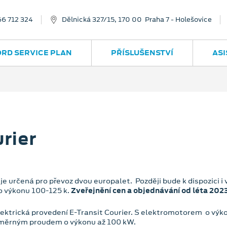
66 712 324
Dělnická 327/15, 170 00 Praha 7 - Holešovice
ORD SERVICE PLAN
PŘÍSLUŠENSTVÍ
ASI
rier
e určená pro převoz dvou europalet. Později bude k dispozici 
o výkonu 100-125 k.
Zveřejnění cen a objednávání od léta 2023
lektrická provedení E-Transit Courier. S elektromotorem o výk
směrným proudem o výkonu až 100 kW.