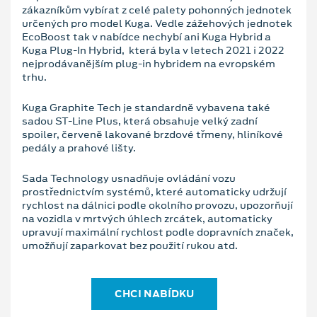
zákazníkům vybírat z celé palety pohonných jednotek
určených pro model Kuga. Vedle zážehových jednotek
EcoBoost tak v nabídce nechybí ani Kuga Hybrid a
Kuga Plug-In Hybrid, která byla v letech 2021 i 2022
nejprodávanějším plug-in hybridem na evropském
trhu.
Kuga Graphite Tech je standardně vybavena také
sadou ST-Line Plus, která obsahuje velký zadní
spoiler, červeně lakované brzdové třmeny, hliníkové
pedály a prahové lišty.
Sada Technology usnadňuje ovládání vozu
prostřednictvím systémů, které automaticky udržují
rychlost na dálnici podle okolního provozu, upozorňují
na vozidla v mrtvých úhlech zrcátek, automaticky
upravují maximální rychlost podle dopravních značek,
umožňují zaparkovat bez použití rukou atd.
CHCI NABÍDKU