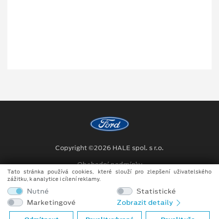
Copyright ©2026 HALE spol. s r.o.
Obchodní podmínky
Tato stránka používá cookies, které slouží pro zlepšení uživatelského
zážitku, k analytice i cílení reklamy.
Ochrana osobních údajů
Nutné
Statistické
Prohlášení o zpracování údajů konečných zákazníků
Marketingové
Zobrazit detaily
Při tvorbě videí a obrázků na tomto webu je využíváno kombinace