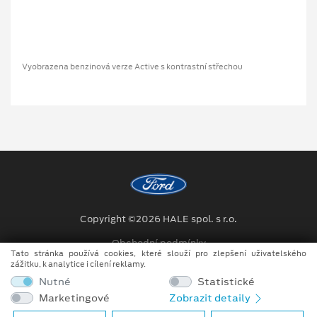
Vyobrazena benzinová verze Active s kontrastní střechou
Copyright ©2026 HALE spol. s r.o.
Obchodní podmínky
Tato stránka používá cookies, které slouží pro zlepšení uživatelského
zážitku, k analytice i cílení reklamy.
Ochrana osobních údajů
Nutné
Statistické
Prohlášení o zpracování údajů konečných zákazníků
Marketingové
Zobrazit detaily