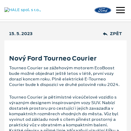
15. 5. 2023
ZPĚT
Nový Ford Tourneo Courier
Tourneo Courier se zážehovým motorem EcoBoost
bude možné objednat ještě letos v létě, první vozy
dorazí koncem roku. Plně elektrické E-Tourneo
Courier bude k dispozici ve druhé polovině roku 2024.
Tourneo Courier je pětimístné víceúčelové vozidlo s
výrazným designem inspirovaným vozy SUV. Nabízí
dostatek prostoru pro cestující i jejich zavazadla v
kompaktních rozměrech vhodných do města. Vůz byl
vyvinut od základu nově s cílem přinést prostorný a
praktický vůz v obratném a kompaktním balení.
Krátké převisy a přímé linie zdůrazňují vizuální šířku a