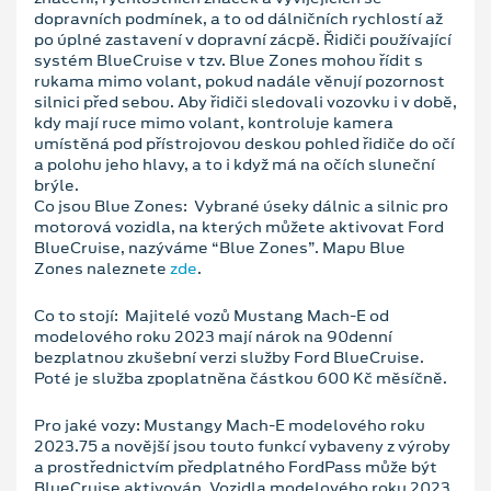
dopravních podmínek, a to od dálničních rychlostí až
po úplné zastavení v dopravní zácpě. Řidiči používající
systém BlueCruise v tzv. Blue Zones mohou řídit s
rukama mimo volant, pokud nadále věnují pozornost
silnici před sebou. Aby řidiči sledovali vozovku i v době,
kdy mají ruce mimo volant, kontroluje kamera
umístěná pod přístrojovou deskou pohled řidiče do očí
a polohu jeho hlavy, a to i když má na očích sluneční
brýle.
Co jsou Blue Zones: Vybrané úseky dálnic a silnic pro
motorová vozidla, na kterých můžete aktivovat Ford
BlueCruise, nazýváme “Blue Zones”. Mapu Blue
Zones naleznete
zde
.
Co to stojí: Majitelé vozů Mustang Mach-E od
modelového roku 2023 mají nárok na 90denní
bezplatnou zkušební verzi služby Ford BlueCruise.
Poté je služba zpoplatněna částkou 600 Kč měsíčně.
Pro jaké vozy: Mustangy Mach-E modelového roku
2023.75 a novější jsou touto funkcí vybaveny z výroby
a prostřednictvím předplatného FordPass může být
BlueCruise aktivován. Vozidla modelového roku 2023