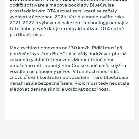
obdrží software a mapové podklady BlueCruise
prostřednictvím OTA aktualizací, které se začaly
vydávat v červeneci 2024. Vozidla modelového roku
2021-2022.5 vybavená paketem Technology nemají v
tuto dobu pevně daný termín aktualizací OTA nutné
pro BlueCruise.
Max. rychlost omezena na 130 km/h. Řidiči musí při
používání systému BlueCruise vždy dodržovat platná
zákonná rychlostní omezení. Momentálně není
umožněno mít zapnutý BlueCruise současně, když za
vozidlem je připojený přívěs. V tunelech musí řidič
znovu převzít kontrolu nad vozidlem. Ford BlueCruise
nenahrazuje bezpečné řízení. Řidič musí tedy neustále
sledovat dění na silnici a udržovat pozornost.