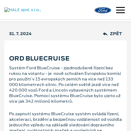
31. 7. 2024
ZPĚT
ORD BLUECRUISE
Systém Ford BlueCruise - zjednodušeně řízení bez
rukou na volantu - je nově schválen Evropskou komisí
pro použití v 15 evropských zemích na více než 133
000 kilometrech silnic. Po celém světě jezdí více než
420 000 vozů Ford a Lincoln vybavených systémem
BlueCruise. Pomocí systému BlueCruise bylo ujeto už
více jak 342 milionů kilometrů.
Po zapnutí systému BlueCruise systém ovládá řízení,
akceleraci, brzdění a bezpečnou vzdálenost od vozidla
jedoucího vpředu na základě sledování dopravního
značení, rychlostních značek a vyvíjejících se