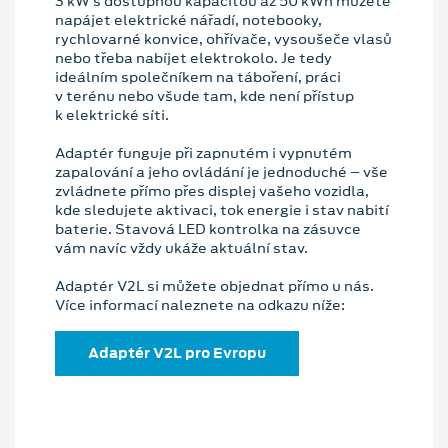
3 kW s dostupnou kapacitou až 50 kWh můžete
napájet elektrické nářadí, notebooky,
rychlovarné konvice, ohřívače, vysoušeče vlasů
nebo třeba nabíjet elektrokolo. Je tedy
ideálním společníkem na táboření, práci
v terénu nebo všude tam, kde není přístup
k elektrické síti.
Adaptér funguje při zapnutém i vypnutém
zapalování a jeho ovládání je jednoduché – vše
zvládnete přímo přes displej vašeho vozidla,
kde sledujete aktivaci, tok energie i stav nabití
baterie. Stavová LED kontrolka na zásuvce
vám navíc vždy ukáže aktuální stav.
Adaptér V2L si můžete objednat přímo u nás.
Více informací naleznete na odkazu níže:
Adaptér V2L pro Evropu