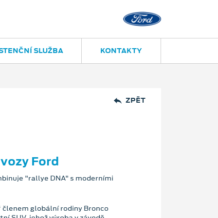
STENČNÍ SLUŽBA
KONTAKTY
ZPĚT
 vozy Ford
binuje "rallye DNA" s moderními
 členem globální rodiny Bronco
ní SUV, jehož výroba v závodě