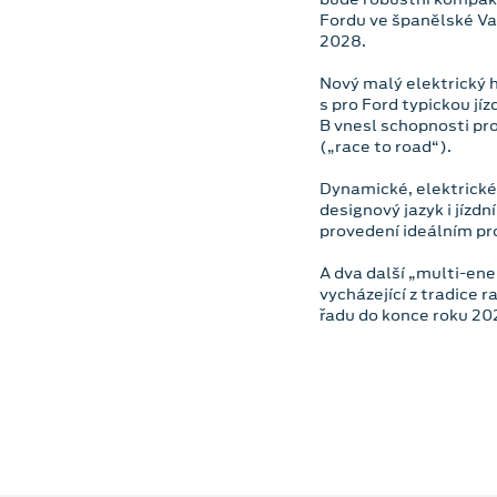
Fordu ve španělské Va
2028.
Nový malý elektrický 
s pro Ford typickou j
B vnesl schopnosti pr
(„race to road“).
Dynamické, elektrick
designový jazyk i jízd
provedení ideálním pr
A dva další „multi-en
vycházející z tradice 
řadu do konce roku 20