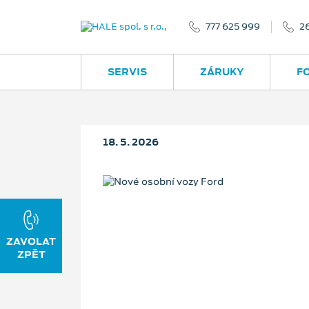
777 625 999
2
SERVIS
ZÁRUKY
F
18. 5. 2026