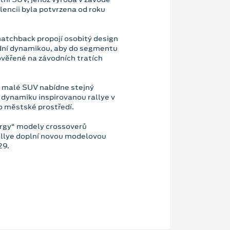
lencii byla potvrzena od roku
hatchback propojí osobitý design
ízdní dynamikou, aby do segmentu
ověřené na závodních tratích
é malé SUV nabídne stejný
ní dynamiku inspirovanou rallye v
o městské prostředí.
ergy“ modely crossoverů
rallye doplní novou modelovou
29.