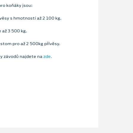
pro koňáky jsou:
věsy s hmotností až 2 100 kg.
 až 3 500 kg.
tom pro až 2 500kg přívěsy.
ny závodů najdete na
zde.