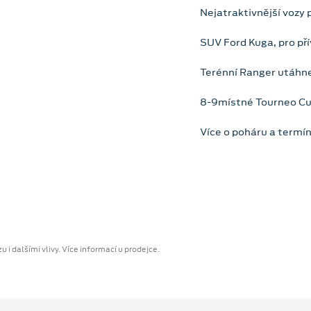
Nejatraktivnější vozy 
SUV Ford Kuga, pro pří
Terénní Ranger utáhne
8-9místné Tourneo Cus
Více o poháru a termí
 i dalšími vlivy. Více informací u prodejce.