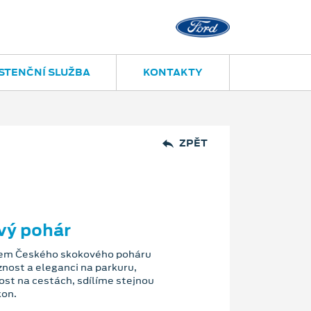
STENČNÍ SLUŽBA
KONTAKTY
ZPĚT
vý pohár
rem Českého skokového poháru
iznost a eleganci na parkuru,
vost na cestách, sdílíme stejnou
kon.