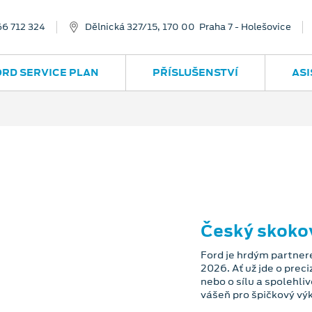
66 712 324
Dělnická 327/15, 170 00 Praha 7 - Holešovice
ORD SERVICE PLAN
PŘÍSLUŠENSTVÍ
ASI
Český skoko
Ford je hrdým partne
2026. Ať už jde o prec
nebo o sílu a spolehli
vášeň pro špičkový vý