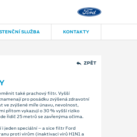
STENČNÍ SLUŽBA
KONTAKTY
ZPĚT
Y
yměnit také prachový filtr. Vyšší
 znamenají pro posádku zvýšená zdravotní
at ve zvýšené míře únavu, nevolnost,
mi přitom vykazují o 30 % vyšší riziko
ede řidič 25 metrů se zavřenýma očima.
 jeden speciální – a sice filtr Ford
anu proti virům (inaktivaci virů H1N1 a