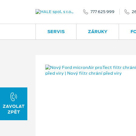
777 625 999
2
SERVIS
ZÁRUKY
F