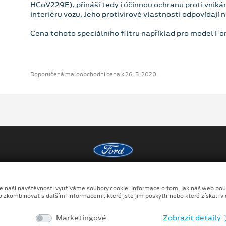
HCoV229E), přináší tedy i účinnou ochranu proti vnik
interiéru vozu. Jeho protivirové vlastnosti odpovídají
Cena tohoto speciálního filtru například pro model For
Doporučená maloobchodní cena k 26. 5. 2020.
Copyright ©2026 HALE spol. s r.o.
ze naší návštěvnosti využíváme soubory cookie. Informace o tom, jak náš web pou
Ochrana osobních údajů
Prohlášení o zpracování údaj
u zkombinovat s dalšími informacemi, které jste jim poskytli nebo které získali v
no kombinace tradičních fotografií či videí, počítačem generovaných sní
Marketingové
Zobrazit detaily