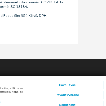
ání obávaného koronaviru COVID-19 do
 normě ISO 18184.
d Focus činí 954 Kč vč. DPH.
Povolit vše
žíváte, sdílíme se
ů konečných zákazníků
 důsledku toho, že
Povolit vybrané
mků (CGI) z digitálních modelů vozidel a generativní
Odmítnout