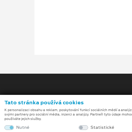
Tato stránka používá cookies
K personalizaci obsahu a reklam, poskytování funkcí sociálních médií a analý
Obchodní podmínky
svými partnery pro sociální média, inzerci a analýzy. Partneři tyto údaje moho
používáte jejich služby.
Při tvorbě videí a obrázků na tomto webu je využívá
Nutné
Statistické
umělé inteligence (gen-AI).