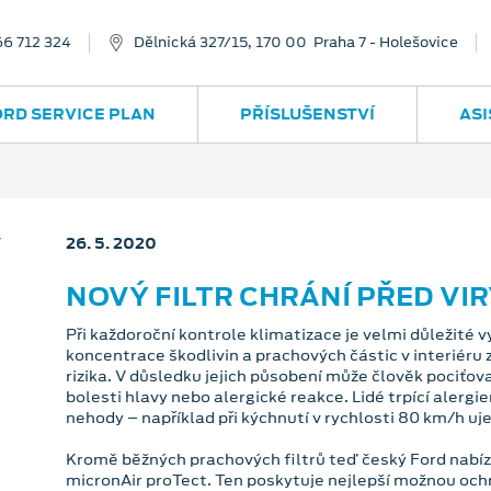
66 712 324
Dělnická 327/15, 170 00 Praha 7 - Holešovice
ORD SERVICE PLAN
PŘÍSLUŠENSTVÍ
ASI
26. 5. 2020
NOVÝ FILTR CHRÁNÍ PŘED VIR
Při každoroční kontrole klimatizace je velmi důležité v
koncentrace škodlivin a prachových částic v interiéru
rizika. V důsledku jejich působení může člověk pociťov
bolesti hlavy nebo alergické reakce. Lidé trpící alergie
nehody – například při kýchnutí v rychlosti 80 km/h uj
Kromě běžných prachových filtrů teď český Ford nabízí i
micronAir proTect. Ten poskytuje nejlepší možnou ochr