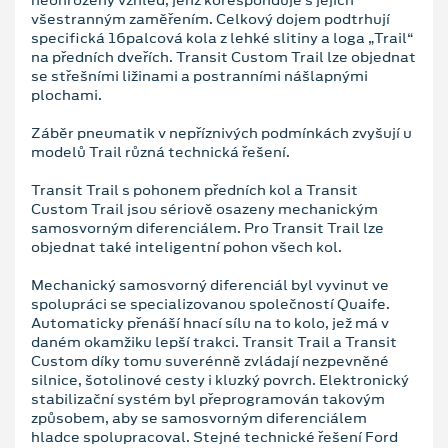
všestranným zaměřením. Celkový dojem podtrhují
specifická 16palcová kola z lehké slitiny a loga „Trail“
na předních dveřích. Transit Custom Trail lze objednat
se střešními ližinami a postranními nášlapnými
plochami.
Záběr pneumatik v nepříznivých podmínkách zvyšují u
modelů Trail různá technická řešení.
Transit Trail s pohonem předních kol a Transit
Custom Trail jsou sériově osazeny mechanickým
samosvorným diferenciálem. Pro Transit Trail lze
objednat také inteligentní pohon všech kol.
Mechanický samosvorný diferenciál byl vyvinut ve
spolupráci se specializovanou společností Quaife.
Automaticky přenáší hnací sílu na to kolo, jež má v
daném okamžiku lepší trakci. Transit Trail a Transit
Custom díky tomu suverénně zvládají nezpevněné
silnice, šotolinové cesty i kluzký povrch. Elektronický
stabilizační systém byl přeprogramován takovým
způsobem, aby se samosvorným diferenciálem
hladce spolupracoval. Stejné technické řešení Ford