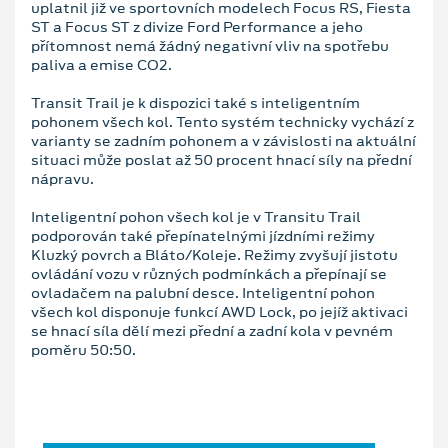
uplatnil již ve sportovních modelech Focus RS, Fiesta
ST a Focus ST z divize Ford Performance a jeho
přítomnost nemá žádný negativní vliv na spotřebu
paliva a emise CO2.
Transit Trail je k dispozici také s inteligentním
pohonem všech kol. Tento systém technicky vychází z
varianty se zadním pohonem a v závislosti na aktuální
situaci může poslat až 50 procent hnací síly na přední
nápravu.
Inteligentní pohon všech kol je v Transitu Trail
podporován také přepínatelnými jízdními režimy
Kluzký povrch a Bláto/Koleje. Režimy zvyšují jistotu
ovládání vozu v různých podmínkách a přepínají se
ovladačem na palubní desce. Inteligentní pohon
všech kol disponuje funkcí AWD Lock, po jejíž aktivaci
se hnací síla dělí mezi přední a zadní kola v pevném
poměru 50:50.