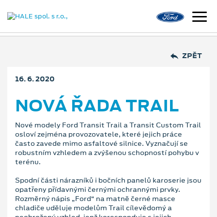
ZPĚT
16. 6. 2020
NOVÁ ŘADA TRAIL
Nové modely Ford Transit Trail a Transit Custom Trail
osloví zejména provozovatele, které jejich práce
často zavede mimo asfaltové silnice. Vyznačují se
robustním vzhledem a zvýšenou schopností pohybu v
terénu.
Spodní části nárazníků i bočních panelů karoserie jsou
opatřeny přídavnými černými ochrannými prvky.
Rozměrný nápis „Ford“ na matně černé masce
chladiče uděluje modelům Trail cílevědomý a
neohrožený vzhled, jenž koresponduje s jejich