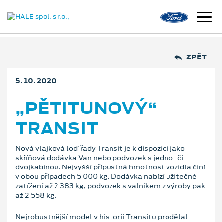
ZPĚT
5. 10. 2020
„PĚTITUNOVÝ“
TRANSIT
Nová vlajková loď řady Transit je k dispozici jako
skříňová dodávka Van nebo podvozek s jedno- či
dvojkabinou. Nejvyšší přípustná hmotnost vozidla činí
v obou případech 5 000 kg. Dodávka nabízí užitečné
zatížení až 2 383 kg, podvozek s valníkem z výroby pak
až 2 558 kg.
Nejrobustnější model v historii Transitu prodělal