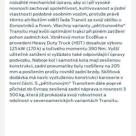
rozsáhlé mechanické úpravy, aby si i při vysoké
nosnosti zachoval spolehlivost, kultivovanost a jízdní
vlastnosti podobné osobním vozům, protože právě
těmto atributům vděčí řada Transit za svoji oblibu u
živnostníků a firem. Všechny varianty „pětitunového“
Transitu mají kvůli optimální trakci při plném zatížení
pohon zadních kol. Vznětový motor EcoBlue v
provedení Heavy Duty Truck (HDT) dosahuje výkonu
125 kW (170 k) a točivého momentu 390 Nm. Vyšší
užitečné zatížení si vyžádalo také odpovídající úpravy
podvozku. Náboje kol i samotná kola mají zesílenou
konstrukci, zadní pneumatiky byly rozšířeny na 205
mm a posílením prošly rovněž zadní brzdy. Skříňová
dodávka má navíc vyztuženou konstrukci karoserie v
horní části. S „pětitunovým“ Transitem dále poprvé
přichází do Evropy zesílená zadní náprava o nosnosti 3
500 kg, která již prokázala svoji robustnost a
odolnost v severoamerických variantách Transitu.